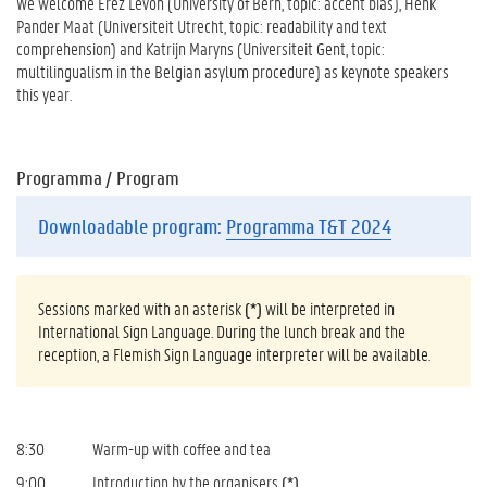
We welcome Erez Levon (University of Bern, topic: accent bias), Henk
Pander Maat (Universiteit Utrecht, topic: readability and text
comprehension) and Katrijn Maryns (Universiteit Gent, topic:
multilingualism in the Belgian asylum procedure) as keynote speakers
this year.
Programma / Program
Downloadable program:
Programma T&T 2024
Sessions marked with an asterisk
(*)
will be interpreted in
International Sign Language. During the lunch break and the
reception, a Flemish Sign Language interpreter will be available.
8:30
Warm-up with coffee and tea
9:00
Introduction by the organisers
(*)