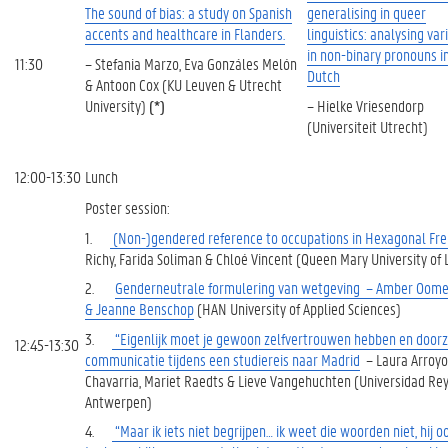
The sound of bias: a study on Spanish
generalising in queer
accents and healthcare in Flanders.
linguistics: analysing var
in non-binary pronouns i
– Stefania Marzo, Eva Gonzáles Melón
11:30
Dutch
& Antoon Cox (KU Leuven & Utrecht
University)
(*)
– Hielke Vriesendorp
(Universiteit Utrecht)
12:00-13:30
Lunch
Poster session:
1.
(Non-)gendered reference to occupations in Hexagonal Frenc
Richy, Farida Soliman & Chloé Vincent (Queen Mary University of
2.
Genderneutrale formulering van wetgeving – Amber Oome
& Jeanne Benschop
(HAN University of Applied Sciences)
3.
“Eigenlijk moet je gewoon zelfvertrouwen hebben en doorz
12:45-13:30
communicatie tijdens een studiereis naar Madrid
– Laura Arroyo
Chavarria, Mariet Raedts & Lieve Vangehuchten (Universidad Rey 
Antwerpen)
4.
“Maar ik iets niet begrijpen… ik weet die woorden niet, hij o