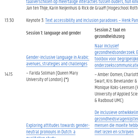
taalverschillen op meertalige interacties tussen ouders, hun ki
Jan ten Thije, Karin Neijenhuis & Rick de Graaff (Hogeschool Rot
13:30
Keynote 3:
Text accessibility and inclusion paradoxes – Henk Pa
Session 2: taal en
Session 1: language and gender
gezondheidszorg
Naar inclusief
gezondheidsonderzoek. 
Gender-inclusive language in Arabic:
toolbox voor begrijpelijk
avenues, strategies and challenges
onderzoekscommunicati
– Farida Soliman (Queen Mary
14.15
– Amber Oomen, Charlot
University of London)
(*)
Swart, Kris Bevelander &
Monique Koks-Leensen 
University of Applied Sci
& Radboud UMC)
De inclusieve ontwikkeli
gezondheidsvragenlijste
Exploring attitudes towards gender-
mensen die moeite hebb
neutral pronouns in Dutch: a
met lezen en schrijven
qualitative study