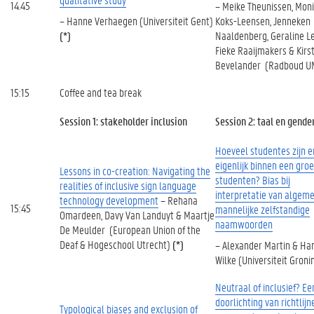
14.45
– Meike Theunissen, Mon
– Hanne Verhaegen (Universiteit Gent)
Koks-Leensen, Jenneken
(*)
Naaldenberg, Geraline Le
Fieke Raaijmakers & Kirs
Bevelander (Radboud U
15:15
Coffee and tea break
Session 1: stakeholder inclusion
Session 2: taal en gende
Hoeveel studentes zijn e
eigenlijk binnen een gro
Lessons in co-creation: Navigating the
studenten? Bias bij
realities of inclusive sign language
interpretatie van algem
technology development
– Rehana
15:45
mannelijke zelfstandige
Omardeen, Davy Van Landuyt & Maartje
naamwoorden
De Meulder (European Union of the
Deaf & Hogeschool Utrecht)
(*)
– Alexander Martin & Ha
Wilke (Universiteit Groni
Neutraal of inclusief? Ee
doorlichting van richtlijn
Typological biases and exclusion of