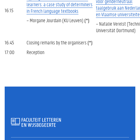
voor genderneutraal
learners: a case study of determiners
taalgebruik aan Nederla
16:15
in French language textbooks
en Vlaamse universiteit
– Morgane Jourdain (KU Leuven)
(*)
– Natalie Verelst (Techn
Universität Dortmund)
16:45
Closing remarks by the organisers
(*)
17:00
Reception