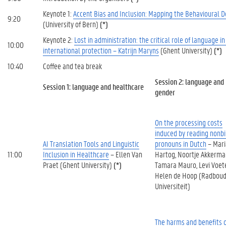
Keynote 1:
Accent Bias and Inclusion: Mapping the Behavioural D
9:20
(University of Bern)
(*)
Keynote 2:
Lost in administration: the critical role of language i
10:00
international protection – Katrijn Maryns
(Ghent University)
(*)
10:40
Coffee and tea break
Session 2: language and
Session 1: language and healthcare
gender
On the processing costs
induced by reading nonb
AI Translation Tools and Linguistic
pronouns in Dutch
– Mari
11:00
Inclusion in Healthcare
– Ellen Van
Hartog, Noortje Akkerma
Praet (Ghent University)
(*)
Tamara Mauro, Levi Voet
Helen de Hoop (Radbou
Universiteit)
The harms and benefits 